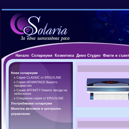
Начало
Солариуми
Козметика
Демо Студио
Факти и съве
Нови солариуми
Серия CLASSIC от ERGOLINE
Серия ADVANTAGE Вашето
предимство
Серия AFFINITY Новите звезди на
небосклона
Специална серия от ERGOLINE
Употребявани солариуми
Монетни автомати и централно
управление